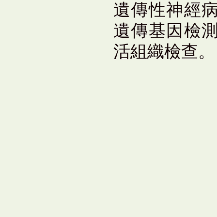
遺傳性神經
遺傳基因檢
活組織檢查。