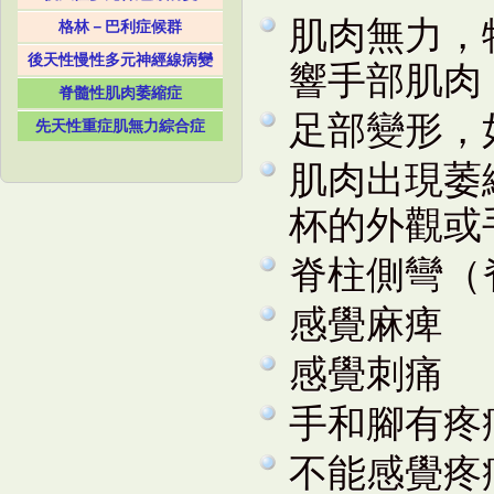
肌肉無力，
格林－巴利症候群
後天性慢性多元神經線病變
響手部肌肉
脊髓性肌肉萎縮症
足部變形，
先天性重症肌無力綜合症
肌肉出現萎
杯的外觀或
脊柱側彎（
感覺麻痺
感覺刺痛
手和腳有疼
不能感覺疼