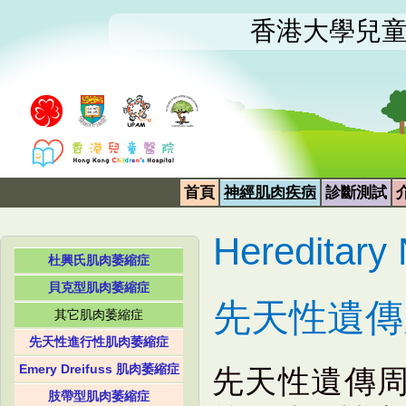
香港大學兒
首頁
神經肌肉疾病
診斷測試
Hereditary
杜興氏肌肉萎縮症
貝克型肌肉萎縮症
先天性遺傳
其它肌肉萎縮症
先天性進行性肌肉萎縮症
Emery Dreifuss 肌肉萎縮症
先天性遺傳
肢帶型肌肉萎縮症