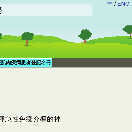
中
/
ENG
務
經肌肉疾病患者登記名冊
S）是一種急性免疫介導的神