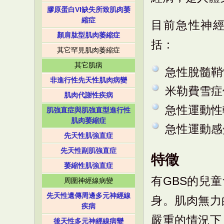
膠原蛋白VI缺失所致肌肉萎
縮症
目前急性神經病變
顏肩肱型肌肉萎縮症
括：
其它罕見肌肉萎縮症
其它肌病
急性脫髓鞘
非進行性先天性肌肉病變
米勒費雪症
肌肉代謝性疾病
急性運動性
肌強直症與肌強直型進行性
肌肉萎縮症
急性運動感
先天性肌強直症
先天性副肌強直症
特徵
萎縮性肌強直症
有GBS的兒
周圍神經線病變
先天性遺傳周邊多元神經線
身。肌肉無力
疾病
嚴重的情況下
後天性多元神經線病變