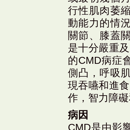
行性肌肉萎
動能力的情
關節、膝蓋
是十分嚴重及
的CMD病症
側凸，呼吸
現吞嚥和進食
作，智力障礙
病因
CMD是由影