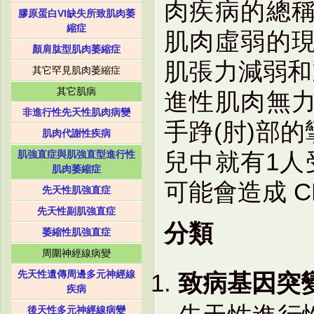
肉疾病的總
膠原蛋白VI缺失所致肌肉萎
縮症
肌肉虛弱的
顏肩肱型肌肉萎縮症
肌張力減弱和
其它罕見肌肉萎縮症
其它肌病
進性肌肉無
非進行性先天性肌肉病變
手踭(肘)部的攣
肌肉代謝性疾病
兒中就有1人
肌強直症與肌強直型進行性
肌肉萎縮症
可能會造成 
先天性肌強直症
先天性副肌強直症
分類
萎縮性肌強直症
周圍神經線病變
先天性遺傳周邊多元神經線
致病基因突
疾病
後天性多元神經線病變