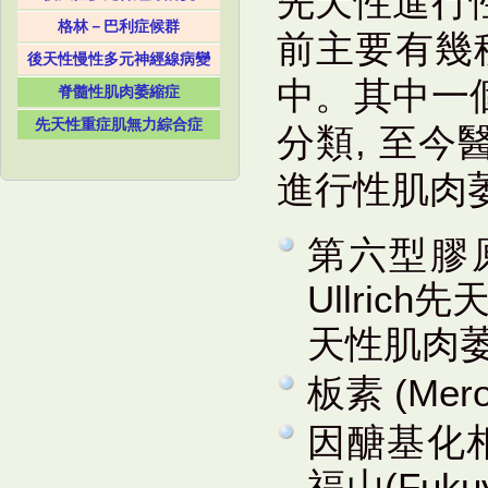
先天性進行
格林－巴利症候群
前主要有幾
後天性慢性多元神經線病變
中。其中一
脊髓性肌肉萎縮症
先天性重症肌無力綜合症
分類, 至
進行性肌肉萎縮
第六型膠
Ullric
天性肌肉萎
板素 (Me
因醣基化
福山(Fuk