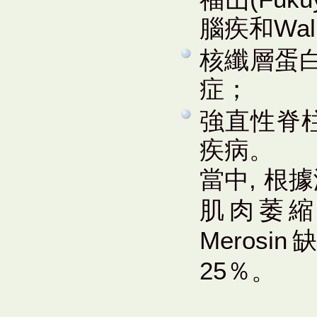
腦疾和Wal
核纖層蛋白 
症；
強直性脊柱
疾病。
當中, 根
肌肉萎縮
Mero
25％。