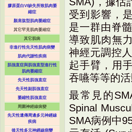
SMA)，據估計
膠原蛋白VI缺失所致肌肉萎
受到影響，
縮症
顏肩肱型肌肉萎縮症
是一群由脊髓
其它罕見肌肉萎縮症
導致肌肉無
其它肌病
非進行性先天性肌肉病變
神經元調控人
肌肉代謝性疾病
起手臂，用
肌強直症與肌強直型進行性
肌肉萎縮症
吞嚥等等的活
先天性肌強直症
先天性副肌強直症
最常見的SM
萎縮性肌強直症
Spinal Mus
周圍神經線病變
先天性遺傳周邊多元神經線
SMA病例中
疾病
後天性多元神經線病變