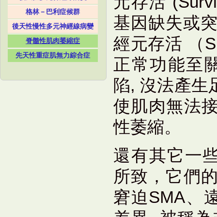
元存活 (Surviv
格林－巴利症候群
基因缺失或突
後天性慢性多元神經線病變
經元存活 （
脊髓性肌肉萎縮症
先天性重症肌無力綜合症
正常功能至關
陷, 沒法產
使肌肉無法
性萎縮。
還有其它一些
所致，它們的
窘迫SMA、