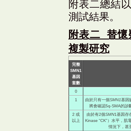
附表二總結
測試結果。
附表二 替懷
複製研究
完整
SMN1
基因
套數
0
1
由於只有一個
SMN1
基因
將會確認5q-SMA的
2 或
由於有2個
SMN
1基因存
以上
Kinase “CK”）水平，肌電
情況下，甚