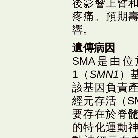
後影響上臂
疼痛。預期
響。
遺傳
病因
SMA是由
1（
SMN1
）
該基因負責
經元存活（S
要存在於脊髓
的特化運動