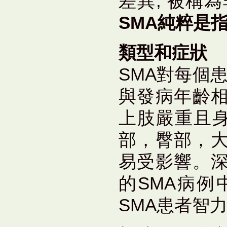
差異, 被稱為
SMA純粹是指5
類型和症狀
SMA對每個
與發病年齡
上肢嚴重且身
部，臀部，
易受影響。
的SMA病
SMA患者智