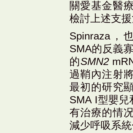
關愛基金醫
檢討上述支援
Spinraza
SMA的反義
的
SMN2
mR
過鞘內注射
最初的研究
SMA I型嬰
有治療的情
減少呼吸系統