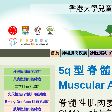
香港大學兒
首頁
神經肌肉疾病
診斷測試
5q型脊髓
杜興氏肌肉萎縮症
貝克型肌肉萎縮症
Muscular
其它肌肉萎縮症
先天性進行性肌肉萎縮症
脊髓性肌肉萎縮症 
Emery Dreifuss 肌肉萎縮症
肢帶型肌肉萎縮症