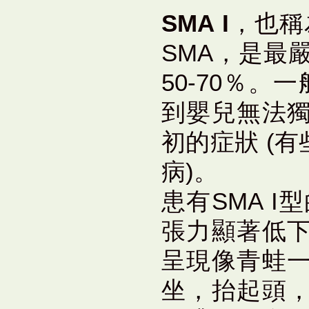
SMA I
，也稱為
SMA，是最
50-70％
到嬰兒無法
初的症狀 (
病)。
患有SMA 
張力顯著低
呈現像青蛙
坐，抬起頭